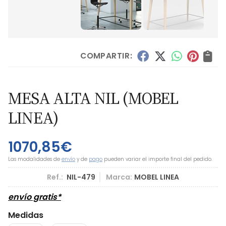
COMPARTIR:
MESA ALTA NIL
(MOBEL
LINEA)
1070,85
€
Las modalidades de
envío
y de
pago
pueden variar el importe final del pedido.
Ref.:
NIL-479
Marca:
MOBEL LINEA
envío gratis*
Medidas