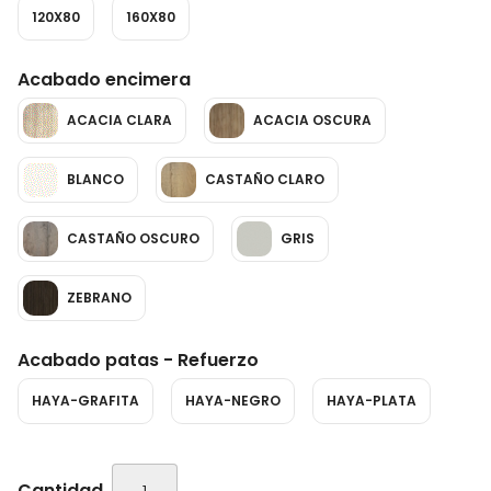
120X80
160X80
Acabado encimera
ACACIA CLARA
ACACIA OSCURA
BLANCO
CASTAÑO CLARO
CASTAÑO OSCURO
GRIS
ZEBRANO
Acabado patas - Refuerzo
HAYA-GRAFITA
HAYA-NEGRO
HAYA-PLATA
Cantidad