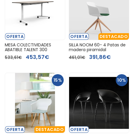
OFERTA
OFERTA
DESTACADO
MESA COLECTIVIDADES
SILLA NOOM 60- 4 Patas de
ABATIBLE TALENT 300
madera piramidal
453,57€
391,86€
533,61€
461,01€
15%
10%
OFERTA
DESTACADO
OFERTA