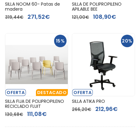
SILLA NOOM 60- Patas de
SILLA DE POLIPROPILENO
madera
APILABLE BEE
271,52€
108,90€
319,44€
121,00€
15%
20%
OFERTA
DESTACADO
OFERTA
SILLA FIJA DE POLIPROPILENO
SILLA ATIKA PRO
RECICLADO FLUIT
212,96€
266,20€
111,08€
130,68€