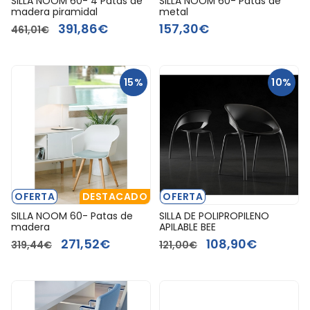
SILLA NOOM 60- 4 Patas de
SILLA NOOM 60- Patas de
madera piramidal
metal
391,86€
157,30€
461,01€
15%
10%
OFERTA
DESTACADO
OFERTA
SILLA NOOM 60- Patas de
SILLA DE POLIPROPILENO
madera
APILABLE BEE
271,52€
108,90€
319,44€
121,00€