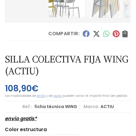
COMPARTIR:
SILLA COLECTIVA FIJA WING
(ACTIU)
108,90
€
Las modalidades de
envío
y de
pago
pueden variar el importe final del pedido.
Ref.:
ficha técnica WING
Marca:
ACTIU
envío gratis*
Color estructura