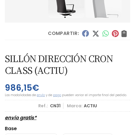
COMPARTIR:
SILLÓN DIRECCIÓN CRON
CLASS
(ACTIU)
986,15
€
Las modalidades de
envío
y de
pago
pueden variar el importe final del pedido.
Ref.:
CN31
Marca:
ACTIU
envío gratis*
Base